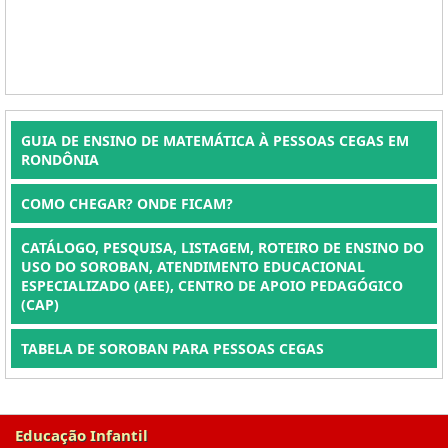
GUIA DE ENSINO DE MATEMÁTICA À PESSOAS CEGAS EM
RONDÔNIA
COMO CHEGAR? ONDE FICAM?
CATÁLOGO, PESQUISA, LISTAGEM, ROTEIRO DE ENSINO DO
USO DO SOROBAN, ATENDIMENTO EDUCACIONAL
ESPECIALIZADO (AEE), CENTRO DE APOIO PEDAGÓGICO
(CAP)
TABELA DE SOROBAN PARA PESSOAS CEGAS
Educação Infantil